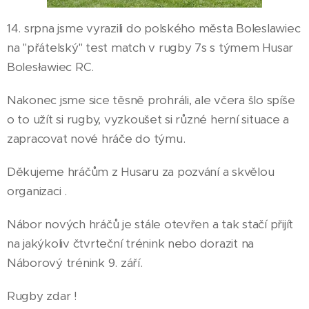
14. srpna jsme vyrazili do polského města Boleslawiec
na "přátelský" test match v rugby 7s s týmem Husar
Bolesławiec RC.
Nakonec jsme sice těsně prohráli, ale včera šlo spíše
o to užít si rugby, vyzkoušet si různé herní situace a
zapracovat nové hráče do týmu.
Děkujeme hráčům z Husaru za pozvání a skvělou
organizaci .
Nábor nových hráčů je stále otevřen a tak stačí přijít
na jakýkoliv čtvrteční trénink nebo dorazit na
Náborový trénink 9. září.
Rugby zdar !