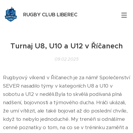
RUGBY CLUB LIBEREC
Turnaj U8, U10 a U12 v Říčanech
09.02.2025
Rugbyový víkend v Říčanech je za námi! Společenství
SEVER nasadilo týmy v kategoriích U8 a U10 v
sobotu a U12 v neděli.Byla to skvělá podívaná plná
nadšení, bojovnosti a týmového ducha. Hráči ukázali,
že umí vítězit, ale také bojovat až do poslední chvíle,
když to nebylo jednoduché. My trenéři si odnášíme
cenné poznatky o tom, na co se v tréninku zaměřit a