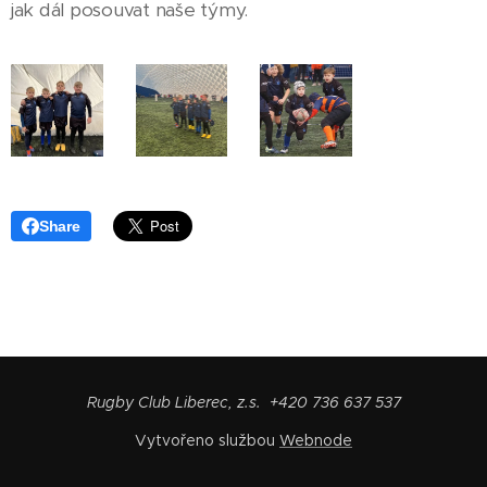
jak dál posouvat naše týmy.
Share
Rugby Club Liberec, z.s. +420 736 637 537
Vytvořeno službou
Webnode